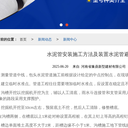
当前的位置：
首页
新闻动态
新闻中心
>
>
水泥管安装施工方法及装置水泥管
2025-06-20
来自:
河南省豫鼎新型建材有限公司
、测量管道中线，包头水泥管道施工前根据设计给定的中点控制点，在现
、建立临时水准点。管道工程往往需要增加临时水准点，应设置在稳定且
、沟槽开挖以挖掘机开挖为主，辅以人工清底，雨水斗连接管和支管采用
象的路段采用支撑围护。
、挖掘机开挖至
左右，预留底土不挖，然后人工清除，修整槽底。
10cm
在沟槽两侧，在槽底以上
米处对称设置高程桩，在其上钉上等高的高程钉
1
、槽边单面堆土高度不大于
米，距槽边缘不小于
米。沟槽施工地下管线
2
1