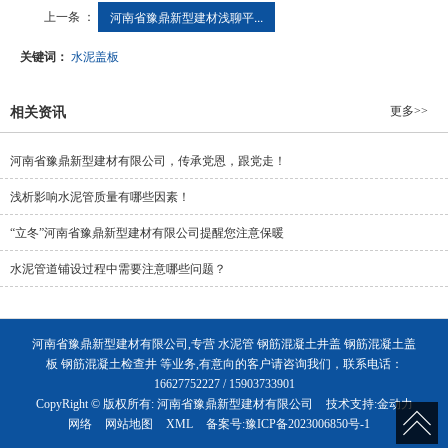
上一条 ：
河南省豫鼎新型建材浅聊平...
关键词：
水泥盖板
更多>>
相关资讯
河南省豫鼎新型建材有限公司，传承党恩，跟党走！
浅析影响水泥管质量有哪些因素！
“立冬”河南省豫鼎新型建材有限公司提醒您注意保暖
水泥管道铺设过程中需要注意哪些问题？
河南省豫鼎新型建材有限公司,专营 水泥管 钢筋混凝土井盖 钢筋混凝土盖
板 钢筋混凝土检查井 等业务,有意向的客户请咨询我们，联系电话：
16627752227 / 15903733901
CopyRight © 版权所有:
河南省豫鼎新型建材有限公司
技术支持:
金动力
网络
网站地图
XML
备案号:
豫ICP备2023006850号-1