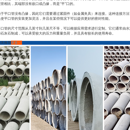
泥管相比，其端部没有嵌口或凸缘，而是“平”口的。
由于平口管没有凸缘，因此它们需要通过紧固件（如金属夹具）来连接。这种连接方法
以使平口管的安装更加灵活，并且在某些情况下可以提供更好的密封性能。
平口管的尺寸范围从几英寸到几英尺不等，可以根据应用需求进行定制。它们通常由水
和石灰石制成，可以承受较大的压力和重量负荷，并且具有较长的使用寿命。
相关推荐
更多>>