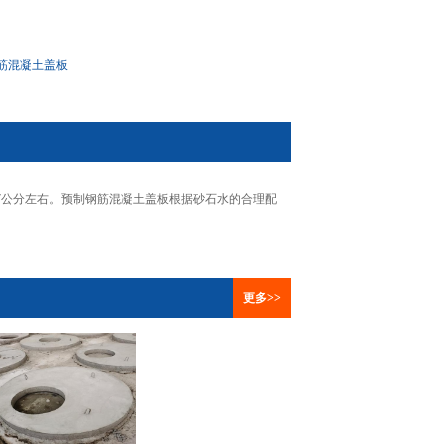
筋混凝土盖板
7公分左右。预制钢筋混凝土盖板根据砂石水的合理配
更多>>