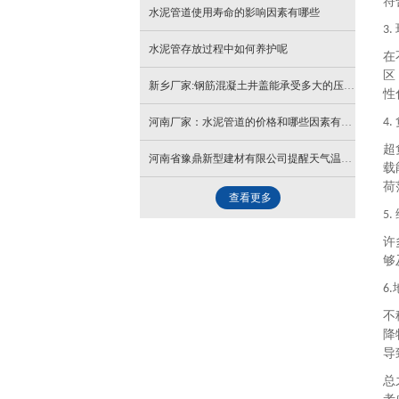
符
水泥管道使用寿命的影响因素有哪些
3.
水泥管存放过程中如何养护呢
在
区
新乡厂家:钢筋混凝土井盖能承受多大的压力？
性
河南厂家：水泥管道的价格和哪些因素有关？
4.
超
河南省豫鼎新型建材有限公司提醒天气温度升高大家注意防晒
载
荷
查看更多
5.
许
够
6.
不
降
导
总